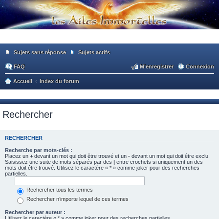
Sujets sans réponse
Sujets actifs
FAQ
M’enregistrer
Connexion
Accueil
Index du forum
Rechercher
RECHERCHER
Recherche par mots-clés :
Placez un
+
devant un mot qui doit être trouvé et un
-
devant un mot qui doit être exclu.
Saisissez une suite de mots séparés par des
|
entre crochets si uniquement un des
mots doit être trouvé. Utilisez le caractère « * » comme joker pour des recherches
partielles.
Rechercher tous les termes
Rechercher n’importe lequel de ces termes
Rechercher par auteur :
Utilisez le caractère « * » comme joker pour des recherches partielles.