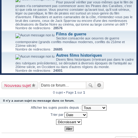
Pour pouvoir vérifier par vous-mêmes que le film de
pirates n'a certainement pas commencer avec les Pirates des Caraïbes, c'est
ici que cela se passe. Vous pourrez constater qu'avant tout, qu'il soit sérieux,
léger ou parodique, le film de pirates est surtout un sous-genre du film
d'aventure. Flibustiers et autres camarades de la côte, n'entendez-vous pas le
bruit des canons, ceux de Jack Sparrow ou encore d'une des nombreuses
déclinaisons de Barbe Noire au cinéma, qui tonne au large comme un défi ?
Nombre de redirections :
28576
Films de guerre
Section consacrée aux oeuvres de guerre
contemporaine (grands conflits mondiaux modernes, conflits du 21ème et
21ème siècle)
Nombre de redirections :
26685
Autres films historiques
Divers films historiques (n'entrant pas dans le cadre
des rubriques précédentes), se déroulant à diverses époques de l'antiquité au
20ème siècle, en Occident ou dans d'autres régions du monde.
Nombre de redirections :
24001
Nouveau sujet
0 sujet • Page
1
sur
1
Il n’y a aucun sujet ou message dans ce forum.
Afficher les sujets postés depuis :
Trier par