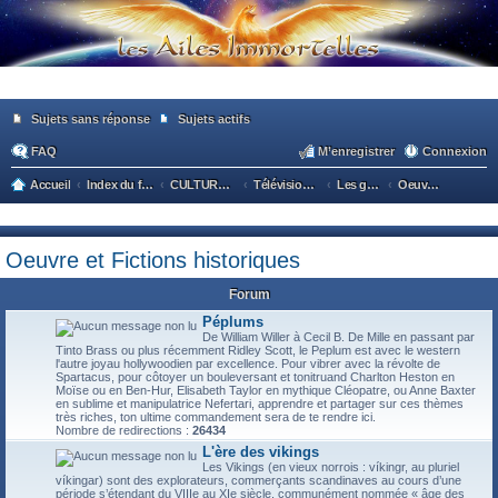
Sujets sans réponse
Sujets actifs
FAQ
M’enregistrer
Connexion
Accueil
Index du forum
CULTURE POPULAIRE / CULTURE GENERALE
Télévision, cinéma, séries
Les genres
Oeuvre et Fictions historiques
ec
he
Oeuvre et Fictions historiques
rc
he
Forum
r
Péplums
De William Willer à Cecil B. De Mille en passant par
Tinto Brass ou plus récemment Ridley Scott, le Peplum est avec le western
l'autre joyau hollywoodien par excellence. Pour vibrer avec la révolte de
Spartacus, pour côtoyer un bouleversant et tonitruand Charlton Heston en
Moïse ou en Ben-Hur, Elisabeth Taylor en mythique Cléopatre, ou Anne Baxter
en sublime et manipulatrice Nefertari, apprendre et partager sur ces thèmes
très riches, ton ultime commandement sera de te rendre ici.
Nombre de redirections :
26434
L'ère des vikings
Les Vikings (en vieux norrois : víkingr, au pluriel
víkingar) sont des explorateurs, commerçants scandinaves au cours d’une
période s’étendant du VIIIe au XIe siècle, communément nommée « âge des