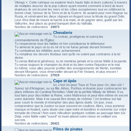
Vikings ». Cette rubrique va explorer leurs hauts faits et leurs cultures à travers
de multiples œuvres de la pop culture ayant montré comment à bord de leurs
drakkars ils ont écumé les mers et les côtes européennes tout en célébrant la
bonne chair, l'amour de la Terre et de la Guerre. Ils avaient pour nom Ragnar ou
Rusla, et vénéraient les dieux régnant en Asgard sous la férule du grand Odin.
Leur rêve était de mourir la hache à la main, et de gagner ainsi, guidé par les
Valkyries, leur place au grand banquet divin du Valhalla.
Nombre de redirections :
24973
Chevalerie
Tu croiras, protègeras et suivra les
commandements de l'Église.
Tu respecteras tous les faibles et t'en constitueras le défenseur.
Tu aimeras le pays où tu es né et tu ne fuiras jamais devant l'ennemi.
Tu combattras les infidèles avec acharnement.
Tu rempliras tes devoirs féodaux tant qu'ils ne soient pas contraires à la loi
divine.
Tu seras libéral et généreux, tu ne mentiras jamais et tu seras fidèle à ta parole.
Tu seras toujours le champion du droit et du bien contre l'injustice et le mal.
Ici même, vous allez pouvoir profiter des enseignements de Merlin, trembler
devant Morgane, vous émerveiller devant la Fée Viviane, et plus encore !
Nombre de redirections :
27919
Cape et épée
Ici, c'est Un pour Tous et Tous pour Un, bien sûr !
Suivez tel d'Artagnan, ou sa fille, Athos, Porthos et Aramis pour contrecarrer les
plans infâmes du Cardinal Richelieu ! Aidé de la perfide Milady de Winter, Il va
tout faire pour discréditer la Reine, votre Maîtresse et peut-être même en secret
votre dulcinée. Mais il ne saurait être temps de chômer ! Un bretteur est fait
pour courir le monde et triompher des plus âpres duels. Un jour, vous
comprendrez que la Justice se joue souvent en coulisse. Alors, vous porterez
masque et foulard, sans doute une cape noire et bondirez in extremis sur votre
tornade de cheval ! Non sans ridiculiser quelques soldats au passage bien sûr.
Déjà, votre fidèle valet "sourd" et muet attend votre retour en veillant vos
secrets.
Nombre de redirections :
26421
Films de pirates