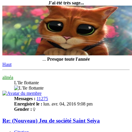
J'ai été très sage...
...
Presque toute l'année
Haut
alinéa
L'Ile flottante
Messages :
11275
Enregistré le :
lun. avr. 04, 2016 9:08 pm
Gender :
Re: (Nouveau) Jeu de société Saint Seiya