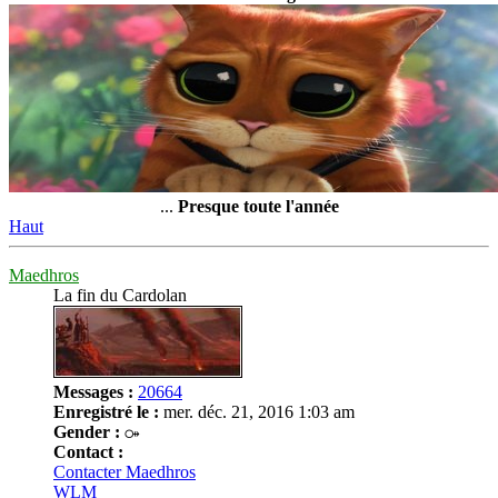
...
Presque toute l'année
Haut
Maedhros
La fin du Cardolan
Messages :
20664
Enregistré le :
mer. déc. 21, 2016 1:03 am
Gender :
Contact :
Contacter Maedhros
WLM