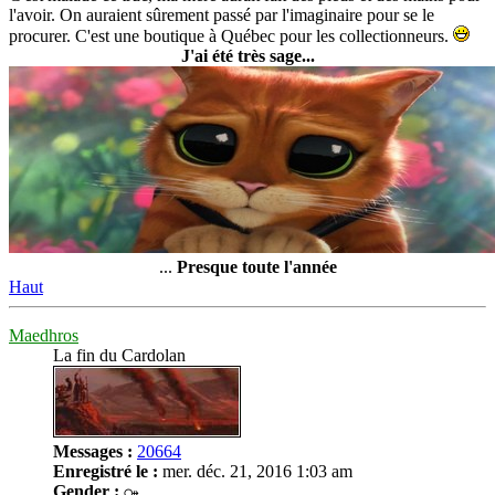
l'avoir. On auraient sûrement passé par l'imaginaire pour se le
procurer. C'est une boutique à Québec pour les collectionneurs.
J'ai été très sage...
...
Presque toute l'année
Haut
Maedhros
La fin du Cardolan
Messages :
20664
Enregistré le :
mer. déc. 21, 2016 1:03 am
Gender :