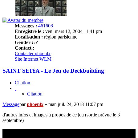
Messages :
461608
Enregistré le :
ven. mars 12, 2004 11:41 pm
Localisation :
région parisienne
Gender :
Contact :
Contacter phoenlx
Site Internet
WLM
SAINT SEIYA - Le Jeu de Deckbuilding
Citation
Citation
Message
par
phoenlx
»
mar. juil. 24, 2018 11:07 pm
d'autres infos et images à propos de ce jeu (sortie prévue le 3
septembre)