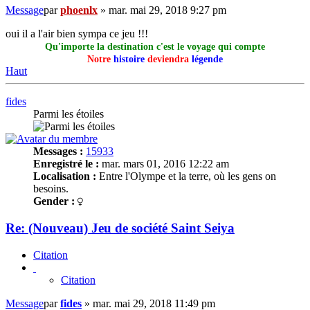
Message
par
phoenlx
»
mar. mai 29, 2018 9:27 pm
oui il a l'air bien sympa ce jeu !!!
Qu'importe la destination c'est le voyage qui compte
Notre
histoire
deviendra
légende
Haut
fides
Parmi les étoiles
Messages :
15933
Enregistré le :
mar. mars 01, 2016 12:22 am
Localisation :
Entre l'Olympe et la terre, où les gens on
besoins.
Gender :
Re: (Nouveau) Jeu de société Saint Seiya
Citation
Citation
Message
par
fides
»
mar. mai 29, 2018 11:49 pm