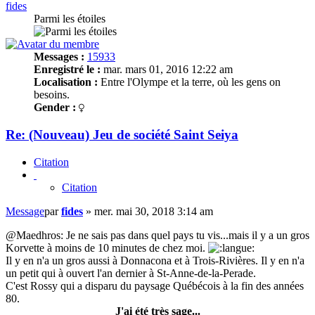
fides
Parmi les étoiles
Messages :
15933
Enregistré le :
mar. mars 01, 2016 12:22 am
Localisation :
Entre l'Olympe et la terre, où les gens on
besoins.
Gender :
Re: (Nouveau) Jeu de société Saint Seiya
Citation
Citation
Message
par
fides
»
mer. mai 30, 2018 3:14 am
@Maedhros: Je ne sais pas dans quel pays tu vis...mais il y a un gros
Korvette à moins de 10 minutes de chez moi.
Il y en n'a un gros aussi à Donnacona et à Trois-Rivières. Il y en n'a
un petit qui à ouvert l'an dernier à St-Anne-de-la-Perade.
C'est Rossy qui a disparu du paysage Québécois à la fin des années
80.
J'ai été très sage...