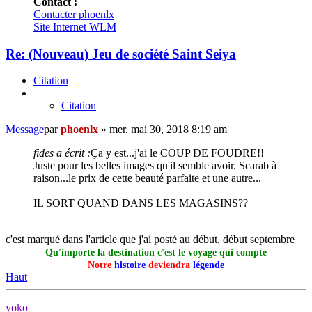
Contact :
Contacter phoenlx
Site Internet
WLM
Re: (Nouveau) Jeu de société Saint Seiya
Citation
Citation
Message
par
phoenlx
»
mer. mai 30, 2018 8:19 am
fides a écrit :
Ça y est...j'ai le COUP DE FOUDRE!!
Juste pour les belles images qu'il semble avoir. Scarab à
raison...le prix de cette beauté parfaite et une autre...
IL SORT QUAND DANS LES MAGASINS??
c'est marqué dans l'article que j'ai posté au début, début septembre
Qu'importe la destination c'est le voyage qui compte
Notre
histoire
deviendra
légende
Haut
yoko