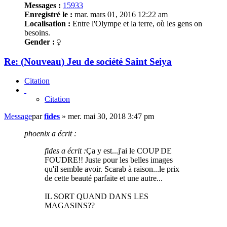
Messages :
15933
Enregistré le :
mar. mars 01, 2016 12:22 am
Localisation :
Entre l'Olympe et la terre, où les gens on
besoins.
Gender :
Re: (Nouveau) Jeu de société Saint Seiya
Citation
Citation
Message
par
fides
»
mer. mai 30, 2018 3:47 pm
phoenlx a écrit :
fides a écrit :
Ça y est...j'ai le COUP DE
FOUDRE!! Juste pour les belles images
qu'il semble avoir. Scarab à raison...le prix
de cette beauté parfaite et une autre...
IL SORT QUAND DANS LES
MAGASINS??