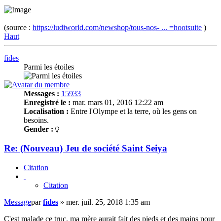
(source :
https://ludiworld.com/newshop/tous-nos- ... =hootsuite
)
Haut
fides
Parmi les étoiles
Messages :
15933
Enregistré le :
mar. mars 01, 2016 12:22 am
Localisation :
Entre l'Olympe et la terre, où les gens on
besoins.
Gender :
Re: (Nouveau) Jeu de société Saint Seiya
Citation
Citation
Message
par
fides
»
mer. juil. 25, 2018 1:35 am
C'est malade ce truc, ma mère aurait fait des pieds et des mains pour