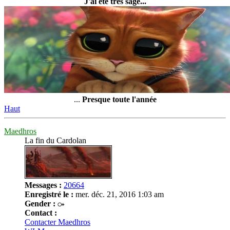
J'ai été très sage...
...
Presque toute l'année
Haut
Maedhros
La fin du Cardolan
Messages :
20664
Enregistré le :
mer. déc. 21, 2016 1:03 am
Gender :
Contact :
Contacter Maedhros